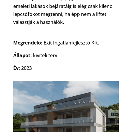
emeleti lakások bejáratáig is elég csak kilenc
lépcsőfokot megtenni, ha épp nem a liftet
választják a használók.
Megrendelő:
Exit Ingatlanfejlesztő Kft.
Állapot:
kiviteli terv
Év:
2023