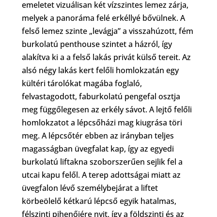
emeletet vizuálisan két vízszintes lemez zárja,
melyek a panoráma felé erkéllyé bővülnek. A
felső lemez szinte „levágja” a visszahúzott, fém
burkolatú penthouse szintet a házról, így
alakítva ki a a felső lakás privát külső tereit. Az
alsó négy lakás kert felőli homlokzatán egy
kültéri tárolókat magába foglaló,
felvastagodott, faburkolatú pengefal osztja
meg függőlegesen az erkély sávot. A lejtő felőli
homlokzatot a lépcsőházi mag kiugrása töri
meg. A lépcsőtér ebben az irányban teljes
magasságban üvegfalat kap, így az egyedi
burkolatú liftakna szoborszerűen sejlik fel a
utcai kapu felől. A terep adottságai miatt az
üvegfalon lévő személybejárat a liftet
körbeölelő kétkarú lépcső egyik hatalmas,
félszinti pihenőjére nyit, így a földszinti és az