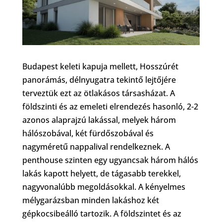
Budapest keleti kapuja mellett, Hosszúrét
panorámás, délnyugatra tekintő lejtőjére
terveztük ezt az ötlakásos társasházat. A
földszinti és az emeleti elrendezés hasonló, 2-2
azonos alaprajzú lakással, melyek három
hálószobával, két fürdőszobával és
nagyméretű nappalival rendelkeznek. A
penthouse szinten egy ugyancsak három hálós
lakás kapott helyett, de tágasabb terekkel,
nagyvonalúbb megoldásokkal. A kényelmes
mélygarázsban minden lakáshoz két
gépkocsibeálló tartozik. A földszintet és az