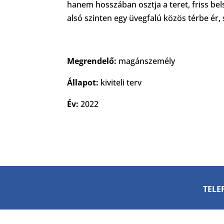
hanem hosszában osztja a teret, friss bels
alsó szinten egy üvegfalú közös térbe ér,
Megrendelő:
magánszemély
Állapot:
kiviteli terv
Év:
2022
TELEF