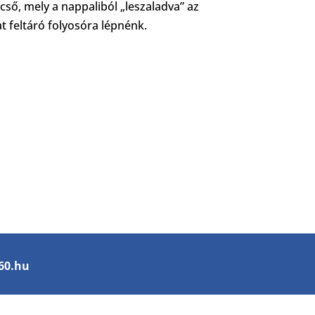
ső, mely a nappaliból „leszaladva” az
at feltáró folyosóra lépnénk.
c60.hu