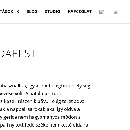
TÁSOK
BLOG
STUDIO
KAPCSOLAT
DAPEST
ihasználtuk, így a lehető legtöbb helyiség
yezése volt. A hatalmas, több
 közeli részen kibővül, elég teret adva
sak a nappali sarokablaka, így oldva a
ely gerice nem hagyományos módon a
ali nyitott fedélszéke nem ketté oldalra,