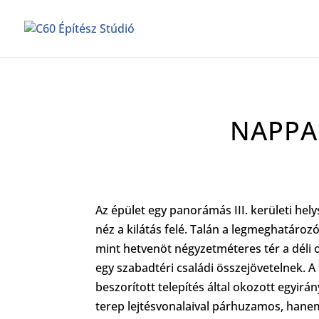
NAPPA
Az
épület
egy panorámás III. kerületi hely
néz a kilátás felé. Talán a legmeghatároz
mint hetvenöt négyzetméteres tér a déli o
egy szabadtéri családi összejövetelnek. A 
beszorított telepítés által okozott egyirá
terep lejtésvonalaival párhuzamos, hane