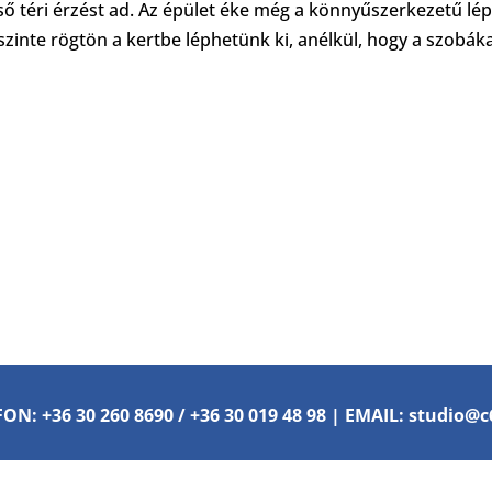
ő téri érzést ad. Az
épület
éke még a könnyűszerkezetű lépc
 szinte rögtön a kertbe léphetünk ki, anélkül, hogy a szobák
ON: +36 30 260 8690 / +36 30 019 48 98 | EMAIL: studio@