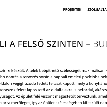
PROJEKTEK
SZOLGÁLTA
LI A FELSŐ SZINTEN
– BU
színre készült. A telek beépíthető szélességét maximálisan k
óbb döntés a tervezés során a nappali emeleti pozícióba hel
ldalon végighúzódó fedett teraszt kapott, mely a konyhához
teraszok felett lapos tető az oldalfalakra is befordul, akárc
nyúságot. Az
épület
felé viszont magastetőt terveztünk, am
m arra merőleges, így az
épület
szélességében kifeszülő napp