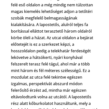
felé eső oldalon a még mindig nem túlzottan
magas kiemelés lehetőséget adjon a tetőtéri
szobák megfelelő belmagasságának
kialakítására. A lapostetős, alulról teljes fa
borítással elláttot terasztető három oldalról
körbe öleli a házat. Az utcai oldalon a bejárat
előtetejét is ez a szerkezet képzi, a
hosszoldalon pedig a telekhatár ferdeségét
lekövetve a hátsókerti, nyári konyhával
felszerelt terasz felé tágul, ahol már a több
mint három és fél méteres szélességű. Ez a
mozdulat az utca felé tekintve egészen
izgalmas, perspektívát abszurd módon
felerősítő érzést ad, mintha már egészen
eltávolodtunk volna az utcától.
A lapostetős
rész alatt kőburkolatot használtunk, mely a