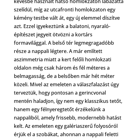
kevésbé használt hátsó homlokzaton lábazattá
szelídül, míg az utcafronti homlokzaton egy
kémény testbe vált át, egy új elemmel díszítve
azt. Ezzel igyekeztünk a balatoni, nyaraló-
építészet jegyeit ötvözni a kortárs
formavilággal.
A belső tér legmegragadóbb
része a nappali légtere. A már említett
aszimmetria miatt a kert felőli homlokzati
oldalon még csak három és fél méteres a
belmagasság, de a belsőben már hét méter
közeli. Mivel az emeleten a válaszfalazást úgy
terveztük, hogy pontosan a gerincvonal
mentén haladjon, így nem egy klasszikus tetőt,
hanem egy félnyeregtetőt érzékelünk a
nappaliból, amely frissebb, modernebb hatást
kelt. Az emeleten egy galériaszerű folyosóról
érjük el a szobákat, ahonnan a nappali feletti